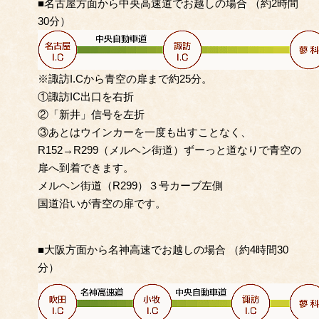
■
名古屋方面から中央高速道でお越しの場合 （約2時間
30分）
※諏訪I.Cから青空の扉まで約25分。
①諏訪IC出口を右折
②「新井」信号を左折
③あとはウインカーを一度も出すことなく、
R152→R299（メルヘン街道）ずーっと道なりで青空の
扉へ到着できます。
メルヘン街道（R299）３号カーブ左側
国道沿いが青空の扉です。
■
大阪方面から名神高速でお越しの場合 （約4時間30
分）