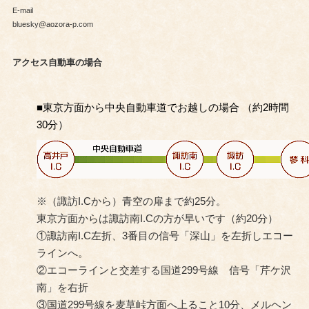
E-mail
bluesky@aozora-p.com
アクセス自動車の場合
■
東京方面から中央自動車道でお越しの場合 （約2時間
30分）
※（諏訪I.Cから）青空の扉まで約25分。
東京方面からは諏訪南I.Cの方が早いです（約20分）
①諏訪南I.C左折、3番目の信号「深山」を左折しエコー
ラインへ。
②エコーラインと交差する国道299号線 信号「芹ケ沢
南」を右折
③国道299号線を麦草峠方面へ上ること10分、メルヘン