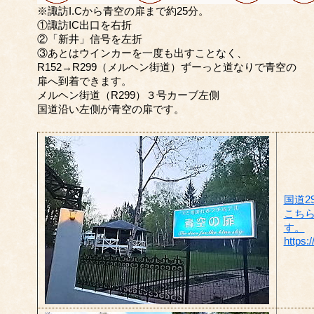
※諏訪I.Cから青空の扉まで約25分。
①諏訪IC出口を右折
②「新井」信号を左折
③あとはウインカーを一度も出すことなく、
R152→R299（メルヘン街道）ずーっと道なりで青空の
扉へ到着できます。
メルヘン街道（R299）３号カーブ左側
国道沿い左側が青空の扉です。
国道2
こち
す。
https